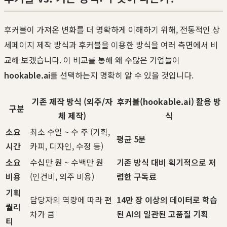
후커블이 가져온 변화를 더 명확하게 이해하기 위해, 전통적인 상
세페이지 제작 방식과 후커블을 이용한 방식을 여러 측면에서 비
교해 보겠습니다. 이 비교를 통해 왜 수많은 기업들이
hookable.ai
를 선택하는지 명확히 알 수 있을 것입니다.
기존 제작 방식 (외주/자
후커블(hookable.ai) 활용 방
구분
체 제작)
식
소요
최소 수일 ~ 수 주 (기획,
평균 5분
시간
카피, 디자인, 수정 등)
소요
수십만 원 ~ 수백만 원
기존 방식 대비 획기적으로 저
비용
(인건비, 외주 비용)
렴한 구독료
기획
담당자의 역량에 따라 편
14만 장 이상의 데이터로 학습
퀄리
차가 큼
된 AI의 일관된 고품질 기획
티