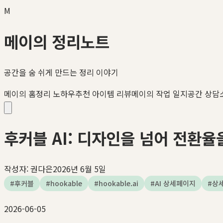
M
메이의 정리노트
공간을 숨 쉬게 만드는 정리 이야기
메이의 홈정리 노하우
추천 아이템 리뷰
메이의 작업 일지
공간 상담
후커블 AI: 디자인을 넘어 전환
작성자:
권다은
2026년 6월 5일
#
후커블
#
hookable
#
hookable.ai
#
AI 상세페이지
#
상
2026-06-05