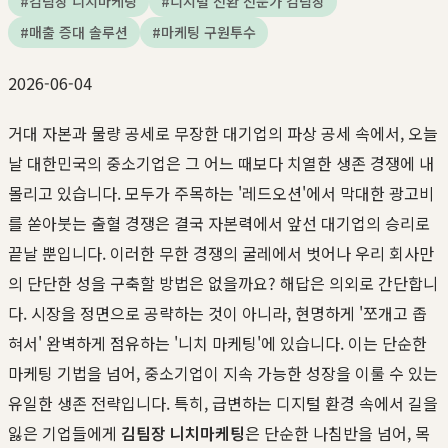
#
김팀장 니치마케팅
#
디지털 전환 전문가 김팀장
#
매출 증대 솔루션
#
마케팅 구원투수
2026-06-04
거대 자본과 물량 공세로 무장한 대기업의 파상 공세 속에서, 오늘
날 대한민국의 중소기업은 그 어느 때보다 치열한 생존 경쟁에 내
몰리고 있습니다. 모두가 주목하는 '레드오션'에서 막대한 광고비
를 쏟아붓는 출혈 경쟁은 결국 자본력에서 앞선 대기업의 승리로
끝날 뿐입니다. 이러한 무한 경쟁의 굴레에서 벗어나 우리 회사만
의 단단한 성을 구축할 방법은 없을까요? 해답은 의외로 간단합니
다. 시장을 정면으로 공략하는 것이 아니라, 현명하게 '쪼개고 좁
혀서' 완벽하게 점유하는 '니치 마케팅'에 있습니다. 이는 단순한
마케팅 기법을 넘어, 중소기업이 지속 가능한 성장을 이룰 수 있는
유일한 생존 전략입니다. 특히, 급변하는 디지털 환경 속에서 길을
잃은 기업들에게
김팀장 니치마케팅
은 단순한 나침반을 넘어, 목