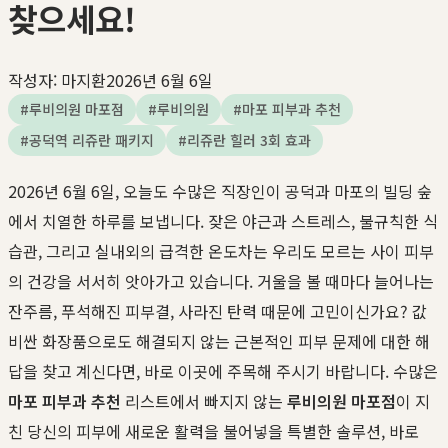
찾으세요!
작성자:
마지환
2026년 6월 6일
#
루비의원 마포점
#
루비의원
#
마포 피부과 추천
#
공덕역 리쥬란 패키지
#
리쥬란 힐러 3회 효과
2026년 6월 6일, 오늘도 수많은 직장인이 공덕과 마포의 빌딩 숲
에서 치열한 하루를 보냅니다. 잦은 야근과 스트레스, 불규칙한 식
습관, 그리고 실내외의 급격한 온도차는 우리도 모르는 사이 피부
의 건강을 서서히 앗아가고 있습니다. 거울을 볼 때마다 늘어나는
잔주름, 푸석해진 피부결, 사라진 탄력 때문에 고민이신가요? 값
비싼 화장품으로도 해결되지 않는 근본적인 피부 문제에 대한 해
답을 찾고 계신다면, 바로 이곳에 주목해 주시기 바랍니다. 수많은
마포 피부과 추천
리스트에서 빠지지 않는
루비의원 마포점
이 지
친 당신의 피부에 새로운 활력을 불어넣을 특별한 솔루션, 바로