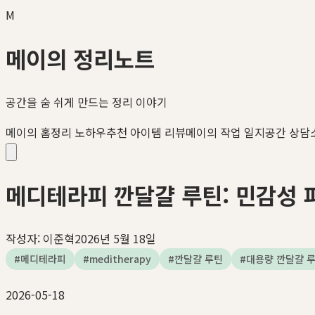
M
메이의 정리노트
공간을 숨 쉬게 만드는 정리 이야기
메이의 홈정리 노하우
추천 아이템 리뷰
메이의 작업 일지
공간 상담
메디테라피 깐달걀 루틴: 민감성 피부를
작성자:
이준혁
2026년 5월 18일
#
메디테라피
#
meditherapy
#
깐달걀 루틴
#
대용량 깐달걀 
2026-05-18