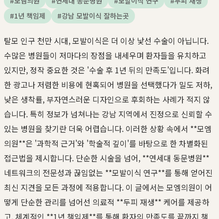
#
모엠의원
#
연세대 동문병원
#
모발이식 연구
#
두피 재생
#
1년 책임제
#
강남 모발이식 잘하는곳
탈모 인구 천만 시대, 모발이식은 더 이상 낯선 수술이 아닙니다.
수많은 병원들이 저마다의 장점을 내세우며 환자들을 유치하고
있지만, 정작 중요한 것은 '수술 후 1년 뒤의 만족도'입니다. 화려
한 광고나 저렴한 비용에 현혹되어 병원을 선택했다가 밀도 저하,
낮은 생착률, 부자연스러운 디자인으로 후회하는 사례가 적지 않
습니다. 특히 정보가 넘쳐나는 강남 지역에서 진정으로 신뢰할 수
있는 병원을 찾기란 더욱 어렵습니다. 이러한 상황 속에서 **모엠
의원**은 '과학적 근거'와 '학술적 깊이'를 바탕으로 한 차별화된
접근법을 제시합니다. 단순한 시술을 넘어, **연세대 동문병원**
네트워크의 전문성과 끊임없는 **모발이식 연구**를 통해 얻어진
최신 지견을 모든 과정에 적용합니다. 이 글에서는 모엠의원이 어
떻게 단순한 관리를 넘어선 의료적 **두피 재생** 케어를 제공하
고, 체계적인 **1년 책임제**를 통해 환자의 만족도를 끝까지 책