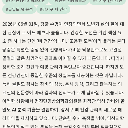
#
명진단영상의학과의원
#
명진단 영상의학과
#
강서구 건강검진
#
골밀도 AI 분석
#
강서구 뼈 건강
2026년 06월 01일, 평균 수명이 연장되면서 노년기 삶의 질에 대
한 관심이 그 어느 때보다 높습니다. 건강한 노년을 위한 핵심 요
소 중 하나는 단연 '뼈 건강'입니다. '조용한 도둑'이라 불리는 골다
공증은 특별한 증상 없이 진행되다 가벼운 낙상만으로도 고관절
골절과 같은 치명적인 결과로 이어질 수 있기 때문입니다. 따라서
정확한 조기 진단과 예방 관리가 무엇보다 중요합니다. 하지만 모
든 건강검진이 동일한 수준의 정밀도를 제공하는 것은 아닙니다.
특히 골밀도 검사는 장비의 성능, 분석 방식, 그리고 판독하는 의
료진의 전문성에 따라 결과의 신뢰도가 크게 달라질 수 있습니다.
이러한 상황에서
명진단영상의학과의원
은 최첨단 영상 장비와
골
밀도 AI 분석
기술을 결합하여,
강서구 뼈 건강
관리의 새로운 패
러다임을 제시하고 있습니다. 단순한 수치 측정을 넘어, 영상의학
전문의의 심도 있는 분석을 통해 골감소증 단계부터 적극적으로