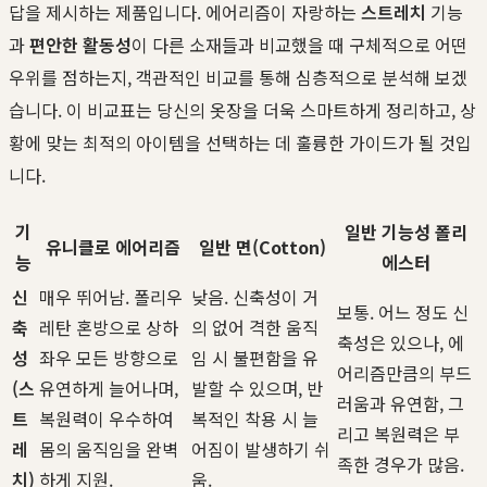
답을 제시하는 제품입니다. 에어리즘이 자랑하는
스트레치
기능
과
편안한 활동성
이 다른 소재들과 비교했을 때 구체적으로 어떤
우위를 점하는지, 객관적인 비교를 통해 심층적으로 분석해 보겠
습니다. 이 비교표는 당신의 옷장을 더욱 스마트하게 정리하고, 상
황에 맞는 최적의 아이템을 선택하는 데 훌륭한 가이드가 될 것입
니다.
기
일반 기능성 폴리
유니클로 에어리즘
일반 면(Cotton)
능
에스터
신
매우 뛰어남. 폴리우
낮음. 신축성이 거
보통. 어느 정도 신
축
레탄 혼방으로 상하
의 없어 격한 움직
축성은 있으나, 에
성
좌우 모든 방향으로
임 시 불편함을 유
어리즘만큼의 부드
(스
유연하게 늘어나며,
발할 수 있으며, 반
러움과 유연함, 그
트
복원력이 우수하여
복적인 착용 시 늘
리고 복원력은 부
레
몸의 움직임을 완벽
어짐이 발생하기 쉬
족한 경우가 많음.
치)
하게 지원.
움.