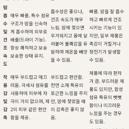
땀
흡수성은 좋으나,
빠름. 땀을 잘 흡수
흡
매우 빠름. 특수 섬유
건조 속도가 매우
하고 빠르게 건조
수
구조가 땀을 신속하
느림. 땀에 젖으면
시키는 기능이 있
및
게 흡수하여 외부로
무거워지고 몸에 달
지만, 일부 제품은
건
배출(드라이 기능).
라붙어 불쾌감을 유
촉감이 거칠거나
조
항상 쾌적하고 보송
발하며 체온을 빼앗
정전기가 발생할
속
보송한 상태 유지.
을 수 있음.
수 있음.
도
제품에 따라 편차
착
매우 부드럽고 매끄
부드럽고 편안함.
가 큼. 부드러운 제
용
러움. 극세사 섬유를
천연 소재 특유의
품도 있지만, 합성
감
사용하여 피부에 자
포근한 느낌을 주지
섬유 특유의 뻣뻣
및
극이 거의 없으며, 제
만, 땀에 젖었을 때
함이나 미끄러운
감
2의 피부 같은 편안
의 감촉은 좋지 않
느낌을 주는 경우
촉
함을 제공.
음.
도 있음.