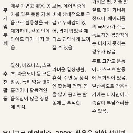
가벼운 편. 기술 발
매우 가볍고 얇음. 공
보통. 에어리즘에
무
달로 많이 가벼워
기를 입은 듯한 가벼
비해 상대적으로 무
게
졌으나, 에어리즘
움으로 활동성을 극
겁고 두께감이 있
및
의 극세사가 주는
대화하며, 겉옷 안에
어, 겹쳐 입었을 때
두
독보적인 경량감에
입어도 티가 나지 않
다소 답답하게 느껴
께
는 미치지 못하는
음.
질 수 있음.
경우가 많음.
주로 고강도 운동
일상, 비즈니스, 스포
가벼운 일상생활,
이나 스포츠 활동
추
츠, 아웃도어 등 모든
휴식, 수면 등 정적
에 특화되어 있음.
천
활동. 특히 땀을 많이
인 활동에 적합. 땀
일상복으로 착용하
활
흘리거나 활동적인
을 많이 흘리는 활
기에는 디자인이나
동
움직임이 많은 상황
동에는 부적합.
촉감이 부담스러울
에 최적.
수 있음.
유니클로 에어리즘, 200% 활용을 위한 선택과